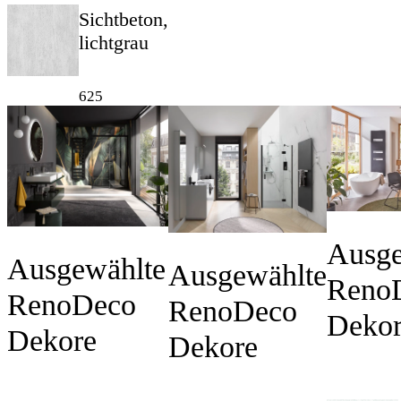
Sichtbeton,
lichtgrau
625
Ausge
Ausgewählte
Ausgewählte
Reno
RenoDeco
RenoDeco
Deko
Dekore
Dekore