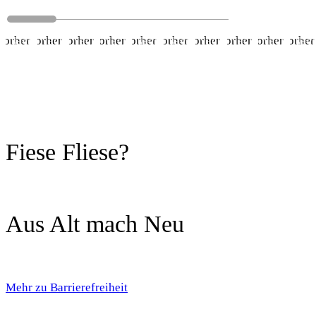
Vorher
Nachher
Vorher
Nachher
Vorher
Nachher
Vorher
Nachher
Vorher
Nachher
Vorher
Nachher
Vorher
Nachher
Vorher
Nachher
Vorher
Nachher
Vorher
Nac
Fiese Fliese?
Aus Alt mach Neu
Mehr zu Barrierefreiheit