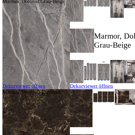
Marmor, Dolomit Grau-Beige
Marmor, Dol
Grau-Beige
Dekorviewer öffnen
Dekorviewer öffnen
Marmor, Imperial-Espresso