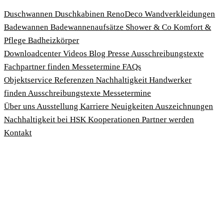
Duschwannen
Duschkabinen
RenoDeco Wandverkleidungen
Badewannen
Badewannenaufsätze
Shower & Co
Komfort &
Pflege
Badheizkörper
Download­center
Videos
Blog
Presse
Ausschreibungstexte
Fachpartner finden
Messetermine
FAQs
Objektservice
Referenzen
Nachhaltigkeit
Handwerker
finden
Ausschreibungstexte
Messetermine
Über uns
Ausstellung
Karriere
Neuigkeiten
Auszeichnungen
Nachhaltigkeit bei HSK
Kooperationen
Partner werden
Kontakt
Impressum
AGBs
Datenschutzbedingungen
Hinweisgeberschutzgesetz
Cookies anpassen
© 2026 HSK Duschkabinenbau KG