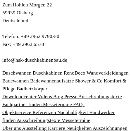
Zum Hohlen Morgen 22
59939 Olsberg
Deutschland
Telefon: +49 2962 97903-0
Fax: +49 2962 6570
info@hsk-duschkabinenbau.de
Duschwannen
Duschkabinen
RenoDeco Wandverkleidungen
Badewannen
Badewannenaufsätze
Shower & Co
Komfort &
Pflege
Badheizkörper
Download­center
Videos
Blog
Presse
Ausschreibungstexte
Fachpartner finden
Messetermine
FAQs
Objektservice
Referenzen
Nachhaltigkeit
Handwerker
finden
Ausschreibungstexte
Messetermine
Über uns
Ausstellung
Karriere
Neuigkeiten
Auszeichnungen