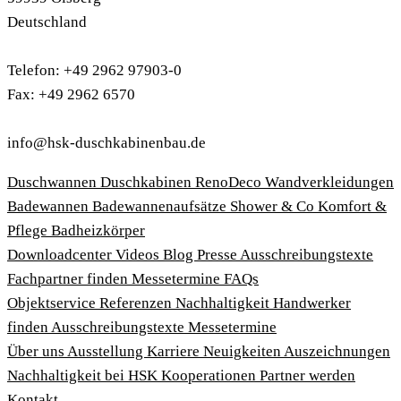
Deutschland
Telefon: +49 2962 97903-0
Fax: +49 2962 6570
info@hsk-duschkabinenbau.de
Duschwannen
Duschkabinen
RenoDeco Wandverkleidungen
Badewannen
Badewannenaufsätze
Shower & Co
Komfort &
Pflege
Badheizkörper
Download­center
Videos
Blog
Presse
Ausschreibungstexte
Fachpartner finden
Messetermine
FAQs
Objektservice
Referenzen
Nachhaltigkeit
Handwerker
finden
Ausschreibungstexte
Messetermine
Über uns
Ausstellung
Karriere
Neuigkeiten
Auszeichnungen
Nachhaltigkeit bei HSK
Kooperationen
Partner werden
Kontakt