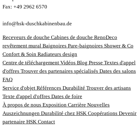
Fax: +49 2962 6570
info@hsk-duschkabinenbau.de
Receveurs de douche
Cabines de douche
RenoDeco
revêtement mural
Baignoires
Pare-baignoires
Shower & Co
Confort & Soin
Radiateurs design
Centre de téléchargement
Vidéos
Blog
Presse
Textes d'appel
d'offres
Trouver des partenaires spécialisés
Dates des salons
FAQ
Service d'objet
Références
Durabilité
Trouver des artisans
Texte d'appel d'offres
Dates de foire
À propos de nous
Exposition
Carrière
Nouvelles
Auszeichnungen
Durabilité chez HSK
Coopérations
Devenir
partenaire HSK
Contact
Imprimer
Termes et conditions