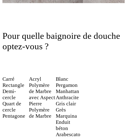
Pour quelle baignoire de douche
optez-vous ?
Carré
Acryl
Blanc
Rectangle
Polymère
Pergamon
Demi-
de Marbre
Manhattan
cercle
avec Aspect
Anthracite
Quart de
Pierre
Gris clair
cercle
Polymère
Grès
Pentagone
de Marbre
Marquina
Enduit
béton
Arabescato