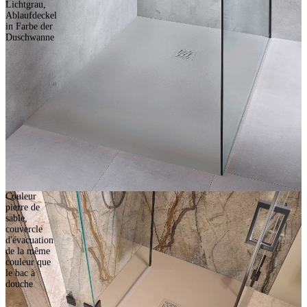
Lichtgrau,
Ablaufdeckel
in Farbe der
Duschwanne
Couleur
pierre de
sable,
couvercle
d'évacuation
de la même
couleur que
le bac à
douche