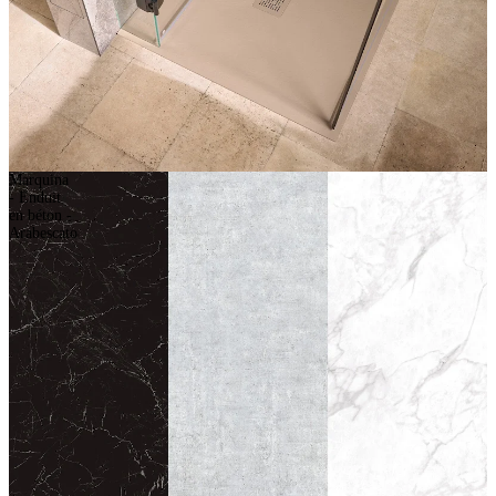
Marquina
- Enduit
en béton -
Arabescato