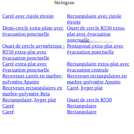
Steingrau
Carré avec rigole étroite
Rectangulaire avec rigole
étroite
Demi-cercle extra-plate avec
Quart de cercle R550 extra-
évacuation ponctuelle
plat avec évacuation
ponctuelle
Quart de cercle asymétrique -
Pentagonal extra-plat avec
R550 extra-plat avec
évacuation ponctuelle
évacuation ponctuelle
Carré extra-plat avec
Rectangulaire extra-plat avec
évacuation ponctuelle
évacuation centrale
Receveurs carrés en marbre-
Receveurs rectangulaires en
polymère Apunto
marbre-polymère Apunto
Receveurs rectangulaires en
Carré, hyper plat
marbre-polymère Reta
Rectangulaire, hyper plat
Quart de cercle R550
Carré
Rectangulaire
Carré
Rectangulaire
Nouveau
Nouveau