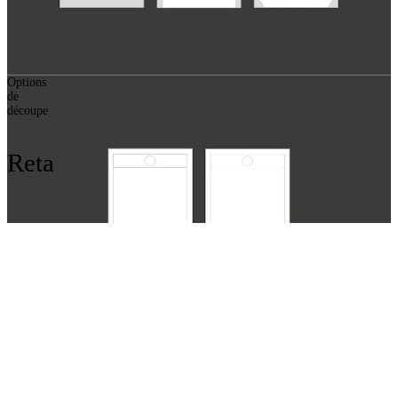
Options
de
découpe
Reta
Options de découpe
Steinoptik