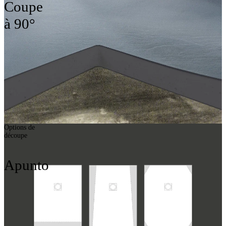
Coupe
à 90°
Options de
découpe
Apunto