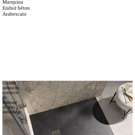
Marquina
Enduit béton
Arabescato
Couleur
anthracite,
couvercle
de
drainage
en acier
inoxydable