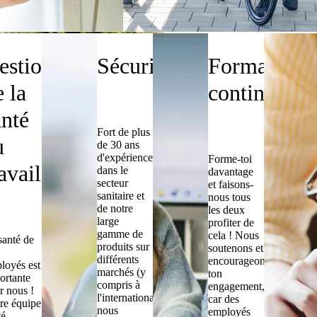
 HSK
estion
Sécurité
Formation
 la
continue
anté
Fort de plus
u
de 30 ans
d'expérience
Forme-toi
avail
dans le
davantage
secteur
et faisons-
sanitaire et
nous tous
de notre
les deux
large
profiter de
gamme de
cela ! Nous
santé de
produits sur
soutenons et
différents
encourageons
loyés est
marchés (y
ton
ortante
compris à
engagement,
r nous !
l'international),
car des
re équipe
nous
employés
té