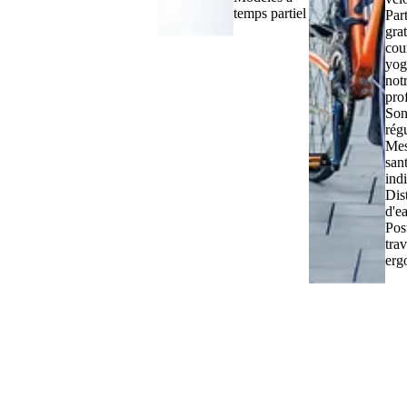
temps partiel
Part
grat
cou
yog
not
pro
Son
régu
Mes
san
ind
Dis
d'e
Pos
trav
erg