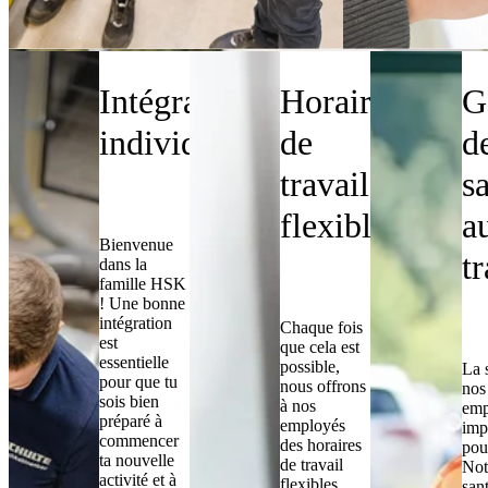
Travailler chez
Intégration
Horaires
G
individuelle
de
de
travail
s
flexibles
a
Bienvenue
tr
dans la
famille HSK
! Une bonne
intégration
Chaque fois
est
que cela est
essentielle
possible,
La 
pour que tu
nous offrons
nos
sois bien
à nos
emp
préparé à
employés
imp
commencer
des horaires
pou
ta nouvelle
de travail
Not
activité et à
flexibles
san