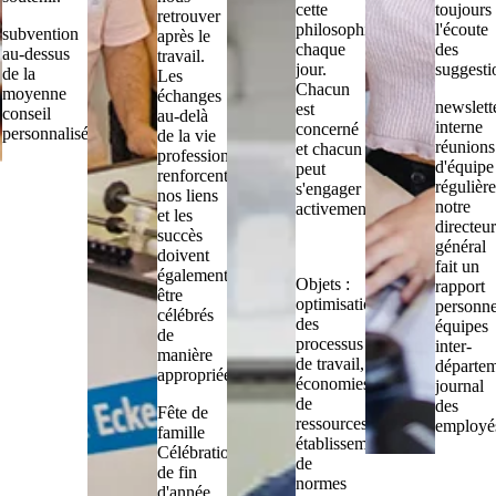
cette
toujours
retrouver
philosophie
l'écoute
subvention
après le
chaque
des
au-dessus
travail.
jour.
suggesti
de la
Les
Chacun
moyenne
échanges
newslett
est
conseil
au-delà
interne
concerné
personnalisé
de la vie
réunions
et chacun
professionnelle
d'équipe
peut
renforcent
régulière
s'engager
nos liens
notre
activement!
et les
directeu
succès
général
doivent
fait un
également
Objets :
rapport
être
optimisation
personne
célébrés
des
équipes
de
processus
inter-
manière
de travail,
départe
appropriée.
économies
journal
de
des
Fête de
ressources,
employé
famille
établissement
Célébration
de
de fin
normes
d'année