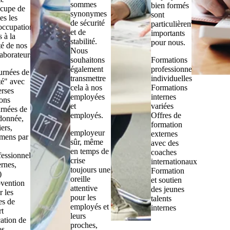
sommes
bien formés
ccupe de
synonymes
sont
es les
de sécurité
particulièrement
occupations
et de
importants
s à la
stabilité.
pour nous.
té de nos
Nous
laborateurs.
souhaitons
Formations
également
professionnelles
urnées de
transmettre
individuelles
té" avec
cela à nos
Formations
erses
employées
internes
ions
et
variées
urnées de
employés.
Offres de
donnée,
formation
iers,
employeur
externes
mens par
sûr, même
avec des
en temps de
coaches
fessionnels
crise
internationaux
ernes,
toujours une
Formation
)
oreille
et soutien
vention
attentive
des jeunes
r les
pour les
talents
es de
employés et
internes
rt
leurs
ation de
proches,
os