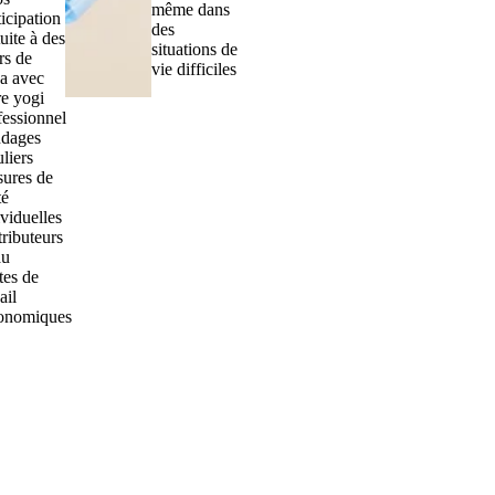
même dans
icipation
des
uite à des
situations de
rs de
vie difficiles
a avec
re yogi
fessionnel
dages
liers
ures de
té
ividuelles
tributeurs
au
tes de
ail
onomiques