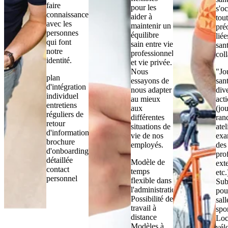
faire
pour les
s'o
connaissance
aider à
tout
avec les
maintenir un
pré
personnes
équilibre
liée
qui font
sain entre vie
san
notre
professionnelle
col
identité.
et vie privée.
Nous
"Jo
plan
essayons de
san
d'intégration
nous adapter
div
individuel
au mieux
act
entretiens
aux
(jo
réguliers de
différentes
ran
retour
situations de
atel
d'information
vie de nos
exa
brochure
employés.
des
d'onboarding
pro
détaillée
Modèle de
ext
contact
temps
etc.
personnel
flexible dans
Sub
l'administration
pou
Possibilité de
sall
travail à
spo
distance
Loc
Modèles à
vél