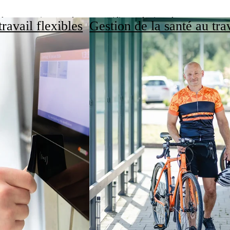
bles et un petit aperçu de notre quotidien professionnel.
ravail flexibles
Gestion de la santé au tra
Wir sind HSK.
orrespondants.