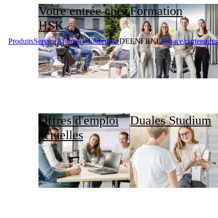
Votre entrée chez
Formation
HSK
Produits
Service
Architecte
Entreprise
DE
EN
FR
NL
Espace partenaires
Offres d'emploi
Duales Studium
actuelles