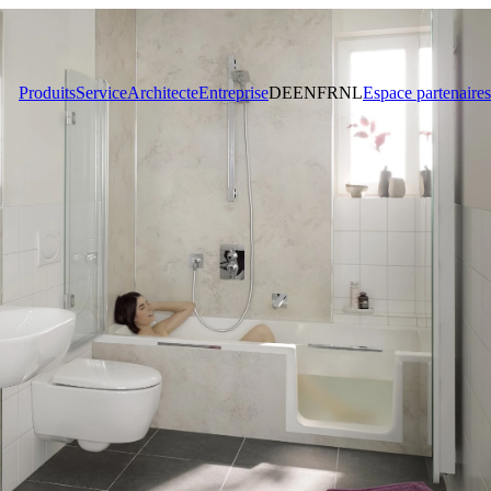
Produits
Service
Architecte
Entreprise
DE
EN
FR
NL
Espace partenaires