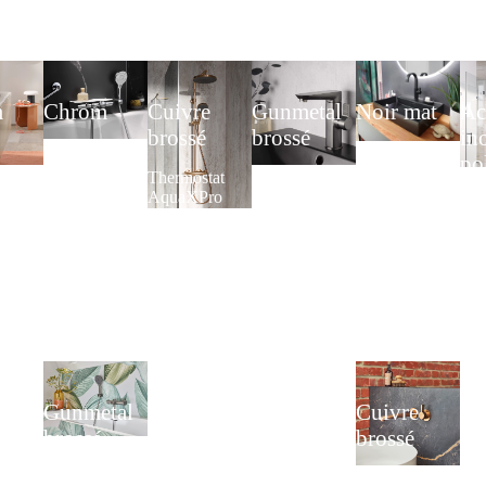
m
Chrom
Cuivre
Gunmetal
Noir mat
Ac
brossé
brossé
in
Ensemble
Robinet
po
ur
complet 1.40
monocommande
Thermostat
Mélangeur
de
mmande
AquaXPro
de lavabo
AquaXPro
monocommande
s
AquaXPro Plus
ve
100
AquaXPro
vé
bl
Par
dou
Wal
Gunmetal
Cuivre
brossé
brossé
Thermostat de
Mitigeur