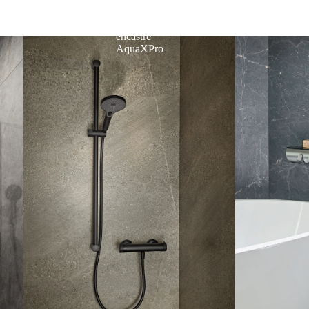
Mélangeur
monocommande
encastré
AquaXPro
Eckig