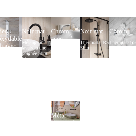
ier
Noir mat
Chrom
Noir mat
Chrom
oxydable
avec
Mélangeur
Thermostat RS
Thermostat d
li avec
panneau en
lavabo à une
Slim
sécurité
vant en
verre
poignée Slim
encastré rond
Plus
avec coude d
rre
véritable
raccordement
ritable
mural et
Robinet de
anc
douchette
lavabo sans
design
contact
oi de
AquaXPro
AquaXPro
che Lavida
l 2.0
Métal
gunmetal
brossé