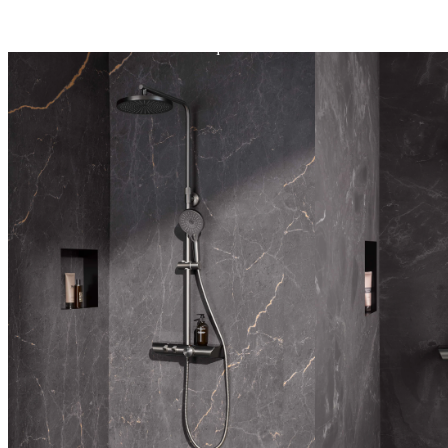
monocommande
encastré
AquaXPro
Lignes de design
Langage formel et 
Softcube