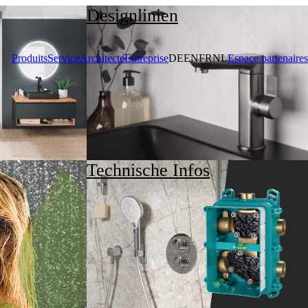
Designlinien
Produits
Service
Architecte
Entreprise
DE
EN
FR
NL
Espace partenaires
Technische Infos