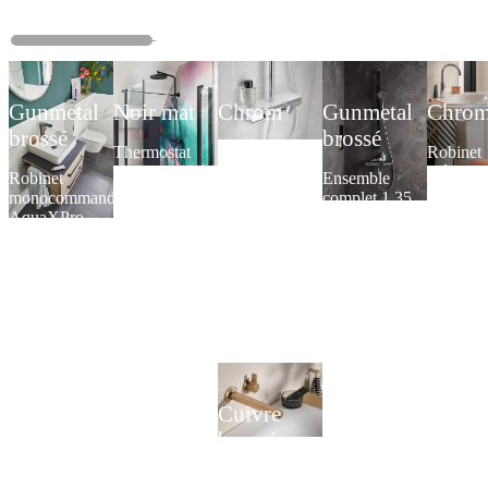
Gunmetal
Noir mat
Chrom
Gunmetal
Chro
brossé
brossé
Thermostat
Thermostat
Robinet
AquaXPro
AquaXPro
mélange
Robinet
Ensemble
100
200
monoco
monocommande
complet 1.35
Slim Plu
AquaXPro
AquaXPro
Cuivre
brossé
Mélangeur