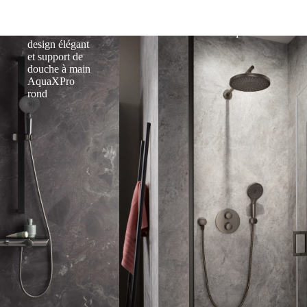
baignoire en
monocommande
saillie, douche
encastré
à main au
AquaXPro
design élégant
et support de
douche à main
AquaXPro
rond
fonction
Rond