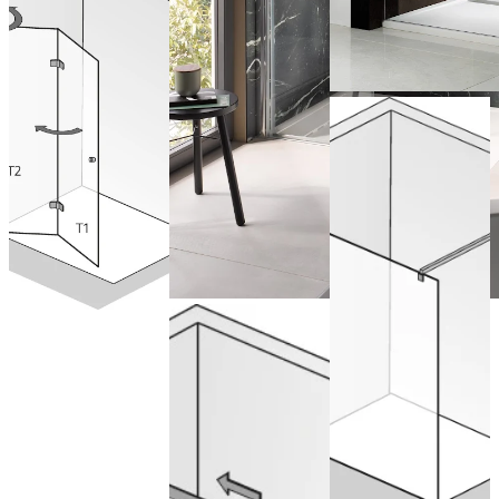
Paroi Walk-
In Favorit
Nova avec
porte pliante
battante
Walk In
Atelier Pur
élément
Configurer
frontal
maintenant
de 807,00 € (TVA
Walk In
incluse)
Favorit Porte
Configurer
maintenant
coulissante, 2
éléments