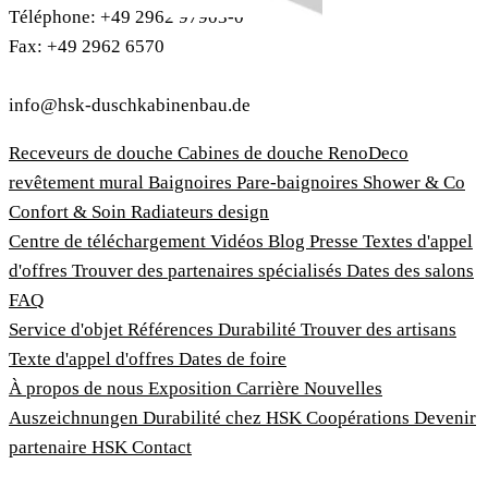
Téléphone: +49 2962 97903-0
Fax: +49 2962 6570
info@hsk-duschkabinenbau.de
Receveurs de douche
Cabines de douche
RenoDeco
revêtement mural
Baignoires
Pare-baignoires
Shower & Co
Confort & Soin
Radiateurs design
Centre de téléchargement
Vidéos
Blog
Presse
Textes d'appel
d'offres
Trouver des partenaires spécialisés
Dates des salons
FAQ
Service d'objet
Références
Durabilité
Trouver des artisans
Texte d'appel d'offres
Dates de foire
À propos de nous
Exposition
Carrière
Nouvelles
Auszeichnungen
Durabilité chez HSK
Coopérations
Devenir
partenaire HSK
Contact
Imprimer