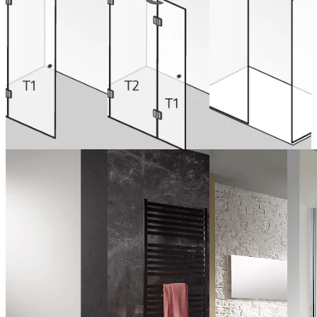
avec partie
fixe
de 954,00 € (TVA
de 937,00 € (TVA
incluse)
incluse)
Configurer
Configurer
maintenant
de 1.131,00 € (TVA
maintenant
incluse)
Configurer
maintenant