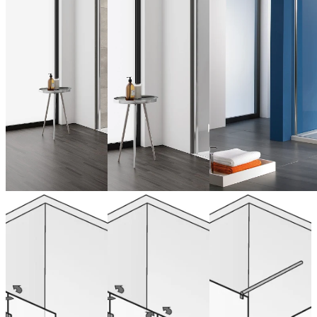
Walk In
Walk In
Walk In
Aperto Porte
Aperto Porte
Premium 2,
pivotante
pivotante
Paroi frontale
pliante avec
pliante, 2
+ paroi
élément fixe
éléments
latérale