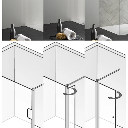
Walk-In Easy
Walk In
Paroi Walk-
1, Paroi
Easy, paroi
In Easy 2
frontale +
frontale
élément de
élément
façade avec
pivotant
partie
de 706,00 € (TVA
latérale
incluse)
mobile
Configurer
de 857,00 € (TVA
maintenant
incluse)
Configurer