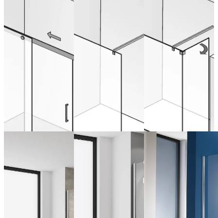
Porte
Atelier®
Atelier®
coulissante, 2
Paroi frontale
Paroi frontale
éléments
avec élément
pivotant
de 729,00 € (TVA
incluse)
de 1.369,00 € (TVA
Configurer
incluse)
maintenant
de 1.177,00 € (TVA
Configurer
incluse)
maintenant
Configurer
maintenant