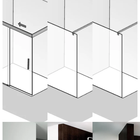
Atelier®
Paroi frontale
Paroi frontale
Plan Porte
avec profilé
sans profilé
coulissante, 2
mural
de
éléments
raccordement
mural pour
de 607,00 € (TVA
encastrement
incluse)
Configurer
préalable par
Configurer
maintenant
maintenant
le client
de 607,00 € (TVA
incluse)
Configurer
maintenant