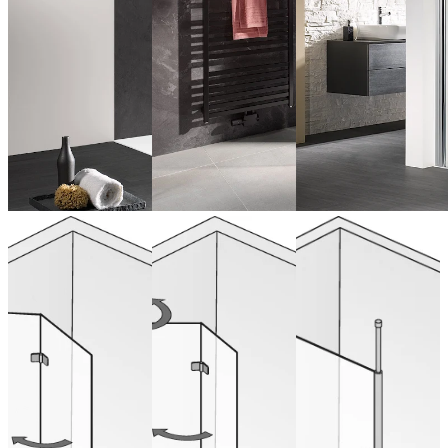
Walk In
Walk In
Walk-In Easy
Exklusiv 2.0
Exklusiv 2.0
Comfort,
Porte
Porte
paroi frontale
pivotante
pivotante
pliante, 2
pliante, 2
de 783,00 € (TVA
éléments
éléments
incluse)
avec partie