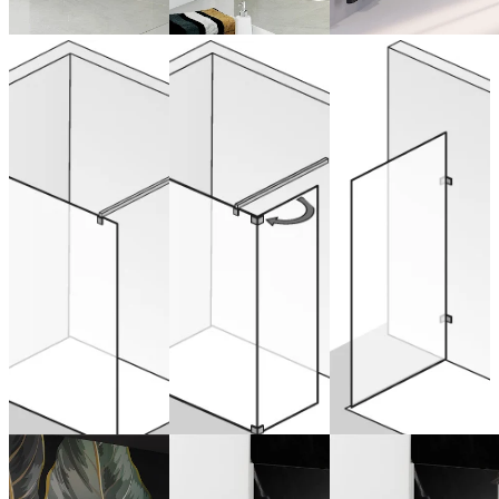
Walk In
Walk In
Walk In
Atelier® Pur
Atelier® Pur
Atelier® Pur
Paroi frontale
Paroi frontale
Paroi latérale
avec partie
pour AP.51 -
latérale
AP.75
de 807,00 € (TVA
mobile
incluse)
Configurer
maintenant
de 1.102,00 € (TVA
incluse)
de 1.365,00 € (TVA
Configurer
incluse)
maintenant
Configurer
maintenant