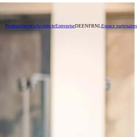
Produits
Service
Architecte
Entreprise
DE
EN
FR
NL
Espace partenaires