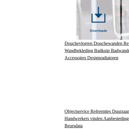
Douchevloeren
Douchewanden
Re
Wandbekleding
Badkuip
Badwand
Accessoires
Designradiatoren
Objectservice
Referenties
Duurzaa
Handwerkers vinden
Aanbesteding
Beursdata