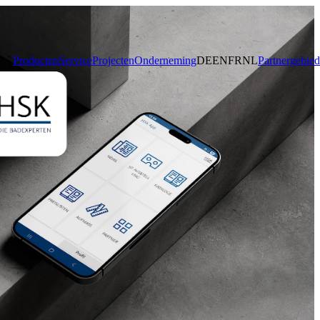
Producten
Service
Projecten
Onderneming
DE
EN
FR
NL
Partnergebied