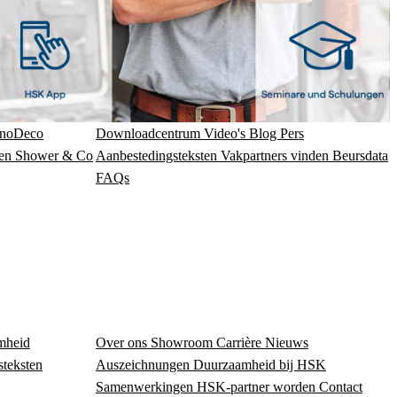
noDeco
Downloadcentrum
Video's
Blog
Pers
en
Shower & Co
Aanbestedingsteksten
Vakpartners vinden
Beursdata
FAQs
mheid
Over ons
Showroom
Carrière
Nieuws
steksten
Auszeichnungen
Duurzaamheid bij HSK
Samenwerkingen
HSK-partner worden
Contact