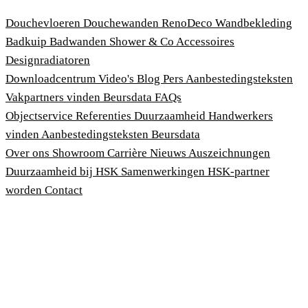
Douchevloeren
Douchewanden
RenoDeco Wandbekleding
Badkuip
Badwanden
Shower & Co
Accessoires
Designradiatoren
Downloadcentrum
Video's
Blog
Pers
Aanbestedingsteksten
Vakpartners vinden
Beursdata
FAQs
Objectservice
Referenties
Duurzaamheid
Handwerkers
vinden
Aanbestedingsteksten
Beursdata
Over ons
Showroom
Carrière
Nieuws
Auszeichnungen
Duurzaamheid bij HSK
Samenwerkingen
HSK-partner
worden
Contact
Afdruk
Algemene voorwaarden
Privacybeleid
Wet bescherming klokkenluiders
Cookies aanpassen
© 2026 HSK Duschkabinenbau KG