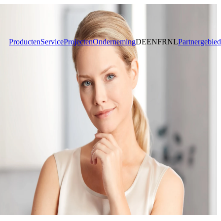
Producten
Service
Projecten
Onderneming
DE
EN
FR
NL
Partnergebied