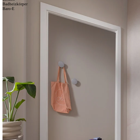
Badheizkörper
Baro-E