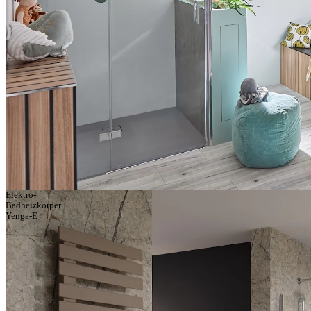
Elektro-
Badheizkörper
Yenga-E