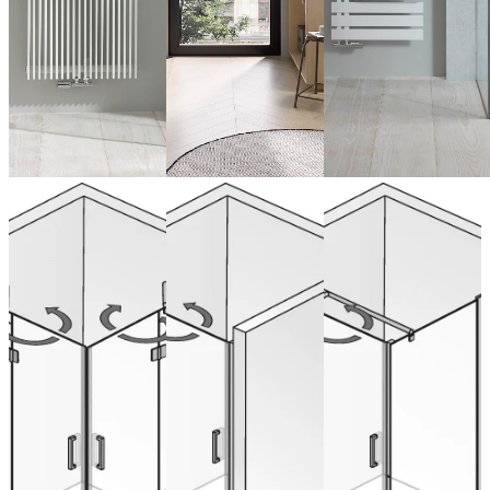
Hoekinstap
Draaideur nis
Draaideur
pendelbaar,
pendelbaar
pendelbaar
4-delig
aan zijpaneel
aan zijpaneel
voor zijwand
ab 2.033,00 €
ab 1.166,00 €
(Inclusief BTW)
(Inclusief BTW)
ab 1.882,00 €
Nu configureren
Nu configureren
(Inclusief BTW)
Nu configureren