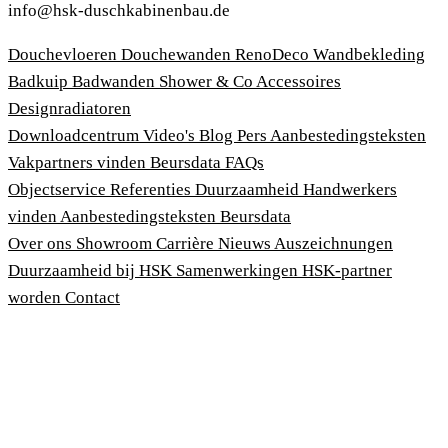
info@hsk-duschkabinenbau.de
Douchevloeren
Douchewanden
RenoDeco Wandbekleding
Badkuip
Badwanden
Shower & Co
Accessoires
Designradiatoren
Downloadcentrum
Video's
Blog
Pers
Aanbestedingsteksten
Vakpartners vinden
Beursdata
FAQs
Objectservice
Referenties
Duurzaamheid
Handwerkers
vinden
Aanbestedingsteksten
Beursdata
Over ons
Showroom
Carrière
Nieuws
Auszeichnungen
Duurzaamheid bij HSK
Samenwerkingen
HSK-partner
worden
Contact
Afdruk
Algemene voorwaarden
Privacybeleid
Wet bescherming klokkenluiders
Cookies aanpassen