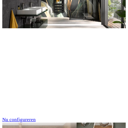
Entdecken Sie auch unsere Wandverkleidungen
RenoDeco
Individualdruck,
Tropenblätter Gold-
Grün (64)
Nu configureren