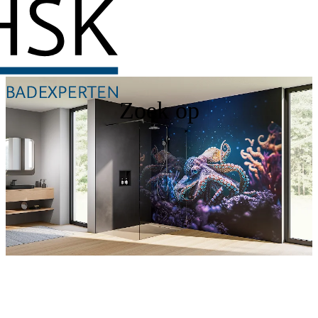
Zoek op
RenoDeco
Ontdek nu onze douchewanden