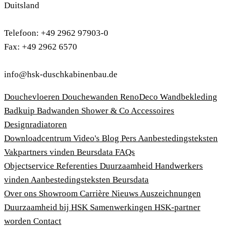
Duitsland
Telefoon: +49 2962 97903-0
Fax: +49 2962 6570
info@hsk-duschkabinenbau.de
Douchevloeren
Douchewanden
RenoDeco Wandbekleding
Badkuip
Badwanden
Shower & Co
Accessoires
Designradiatoren
Downloadcentrum
Video's
Blog
Pers
Aanbestedingsteksten
Vakpartners vinden
Beursdata
FAQs
Objectservice
Referenties
Duurzaamheid
Handwerkers
vinden
Aanbestedingsteksten
Beursdata
Over ons
Showroom
Carrière
Nieuws
Auszeichnungen
Duurzaamheid bij HSK
Samenwerkingen
HSK-partner
worden
Contact