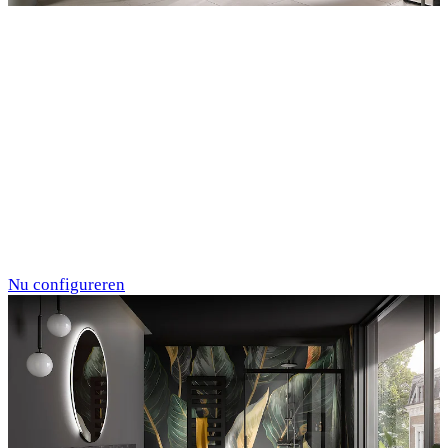
Entdecken Sie auch unsere Wandverkleidungen
RenoDeco
Marmor, Perlato-
Anthrazit
Nu configureren