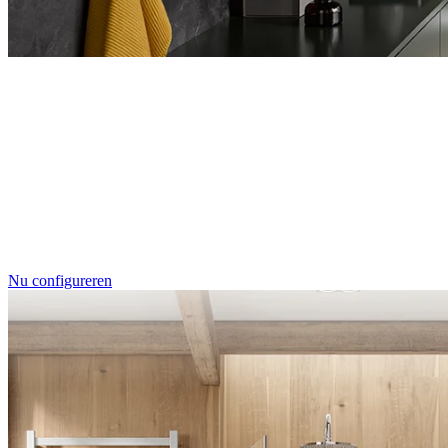
Entdecken Sie auch unsere Wandverkleidungen
RenoDeco
Individualdruck, Tropenblätter G
Nu configureren