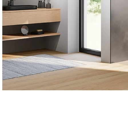
RenoDeco
Ontdek nu onze douchewanden