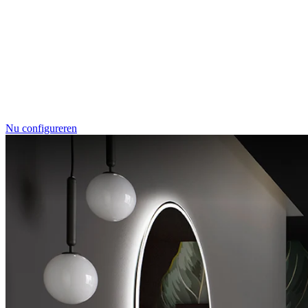
RenoDeco
Marmor, Perlato-Anthrazit
Nu configureren