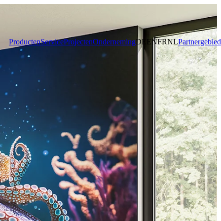
Producten
Service
Projecten
Onderneming
DE
EN
FR
NL
Partnergebied