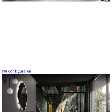
Entdecken Sie auch unsere Wandverkleidungen
RenoDeco
Marmor, Perlato-
Anthrazit
Nu configureren