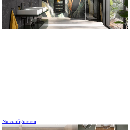
Entdecken Sie auch unsere Wandverkleidungen
RenoDeco
Individualdruck,
Tropenblätter Gold-
Grün (64)
Nu configureren