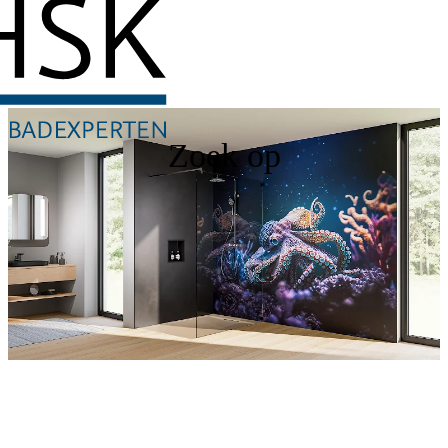
Zoek op
RenoDeco
Ontdek nu onze douchewanden