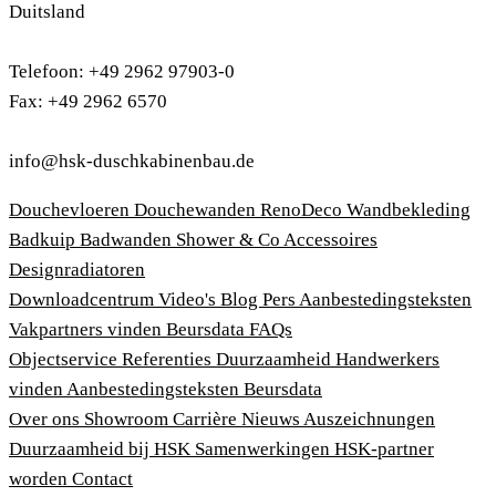
Duitsland
Telefoon: +49 2962 97903-0
Fax: +49 2962 6570
info@hsk-duschkabinenbau.de
Douchevloeren
Douchewanden
RenoDeco Wandbekleding
Badkuip
Badwanden
Shower & Co
Accessoires
Designradiatoren
Downloadcentrum
Video's
Blog
Pers
Aanbestedingsteksten
Vakpartners vinden
Beursdata
FAQs
Objectservice
Referenties
Duurzaamheid
Handwerkers
vinden
Aanbestedingsteksten
Beursdata
Over ons
Showroom
Carrière
Nieuws
Auszeichnungen
Duurzaamheid bij HSK
Samenwerkingen
HSK-partner
worden
Contact