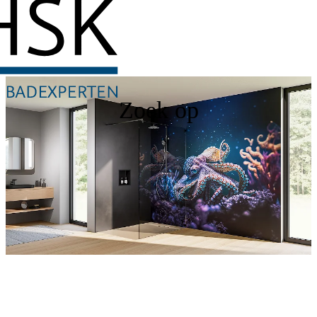
Zoek op
RenoDeco
Ontdek nu onze douchewanden