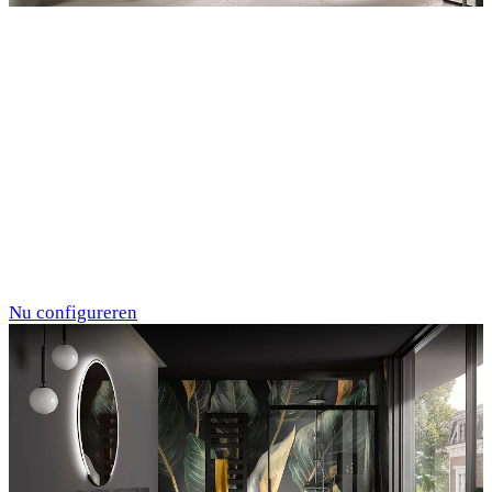
Entdecken Sie auch unsere Wandverkleidungen
RenoDeco
Marmor, Perlato-
Anthrazit
Nu configureren