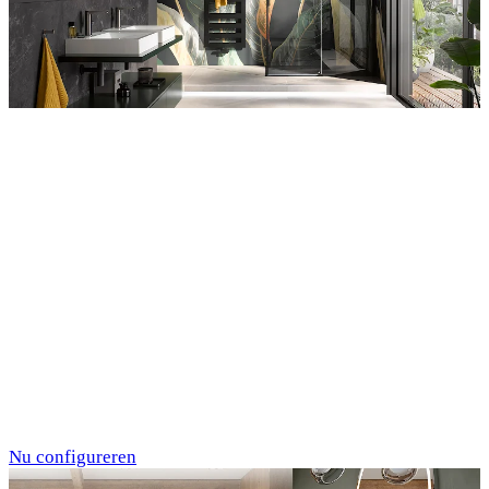
Entdecken Sie auch unsere Wandverkleidungen
RenoDeco
Individualdruck,
Tropenblätter Gold-
Grün (64)
Nu configureren