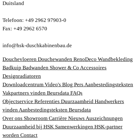
Duitsland
Telefoon: +49 2962 97903-0
Fax: +49 2962 6570
info@hsk-duschkabinenbau.de
Douchevloeren
Douchewanden
RenoDeco Wandbekleding
Badkuip
Badwanden
Shower & Co
Accessoires
Designradiatoren
Downloadcentrum
Video's
Blog
Pers
Aanbestedingsteksten
Vakpartners vinden
Beursdata
FAQs
Objectservice
Referenties
Duurzaamheid
Handwerkers
vinden
Aanbestedingsteksten
Beursdata
Over ons
Showroom
Carrière
Nieuws
Auszeichnungen
Duurzaamheid bij HSK
Samenwerkingen
HSK-partner
worden
Contact