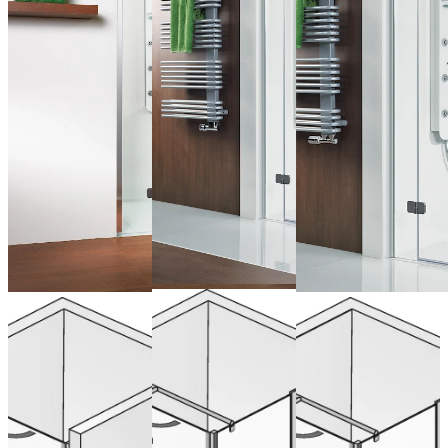
Draaideur
Draaideur nis
Draaideur
aan zijpaneel
aan zijpaneel
aan zijpaneel
voor zijwand
voor verkorte
zijwand