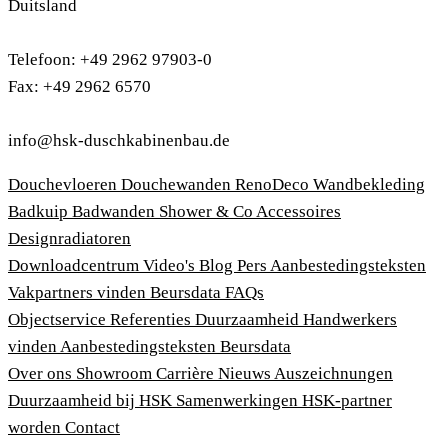
Duitsland
Telefoon: +49 2962 97903-0
Fax: +49 2962 6570
info@hsk-duschkabinenbau.de
Douchevloeren
Douchewanden
RenoDeco Wandbekleding
Badkuip
Badwanden
Shower & Co
Accessoires
Designradiatoren
Downloadcentrum
Video's
Blog
Pers
Aanbestedingsteksten
Vakpartners vinden
Beursdata
FAQs
Objectservice
Referenties
Duurzaamheid
Handwerkers
vinden
Aanbestedingsteksten
Beursdata
Over ons
Showroom
Carrière
Nieuws
Auszeichnungen
Duurzaamheid bij HSK
Samenwerkingen
HSK-partner
worden
Contact