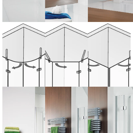
Kwartrond,
Vijfhoekdouche,
Hoekinstap,
4-delig
3-delig
4-delig
ab 1.853,00 €
ab 1.890,00 €
ab 1.702,00 €
(Inclusief BTW)
(Inclusief BTW)
(Inclusief BTW)
Nu configureren
Nu configureren
Nu configureren