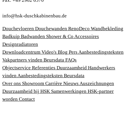
Fax: +49 2962 6570
info@hsk-duschkabinenbau.de
Douchevloeren
Douchewanden
RenoDeco Wandbekleding
Badkuip
Badwanden
Shower & Co
Accessoires
Designradiatoren
Downloadcentrum
Video's
Blog
Pers
Aanbestedingsteksten
Vakpartners vinden
Beursdata
FAQs
Objectservice
Referenties
Duurzaamheid
Handwerkers
vinden
Aanbestedingsteksten
Beursdata
Over ons
Showroom
Carrière
Nieuws
Auszeichnungen
Duurzaamheid bij HSK
Samenwerkingen
HSK-partner
worden
Contact
Afdruk
Algemene voorwaarden
Privacybeleid