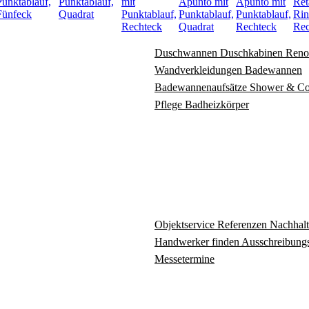
Punktablauf,
Punktablauf,
mit
Apunto mit
Apunto mit
Ret
Fünfeck
Quadrat
Punktablauf,
Punktablauf,
Punktablauf,
Rin
Rechteck
Quadrat
Rechteck
Rec
Duschwannen
Duschkabinen
Reno
Wandverkleidungen
Badewannen
Badewannenaufsätze
Shower & C
Pflege
Badheizkörper
Objektservice
Referenzen
Nachhalt
Handwerker finden
Ausschreibungs
Messetermine