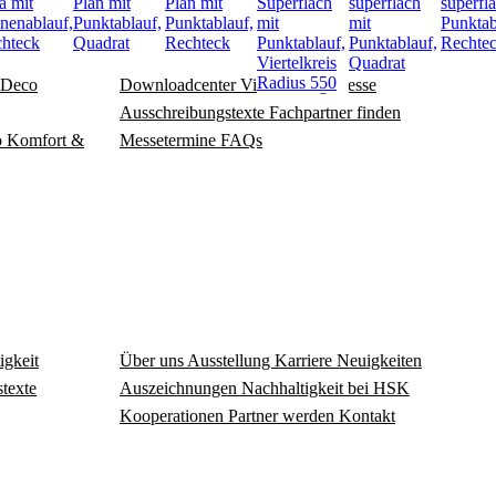
a mit
Plan mit
Plan mit
Superflach
superflach
superfl
nenablauf,
Punktablauf,
Punktablauf,
mit
mit
Punktab
hteck
Quadrat
Rechteck
Punktablauf,
Punktablauf,
Rechte
Viertelkreis
Quadrat
Radius 550
Deco
Download­center
Videos
Blog
Presse
Ausschreibungstexte
Fachpartner finden
o
Komfort &
Messetermine
FAQs
igkeit
Über uns
Ausstellung
Karriere
Neuigkeiten
texte
Auszeichnungen
Nachhaltigkeit bei HSK
Kooperationen
Partner werden
Kontakt