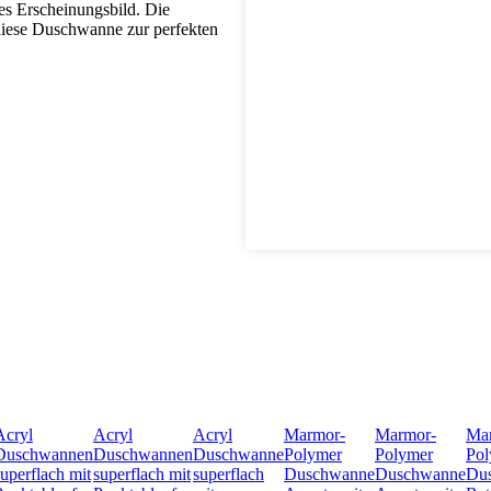
tes Erscheinungsbild. Die
 diese Duschwanne zur perfekten
Acryl
Acryl
Acryl
Marmor-
Marmor-
Ma
Duschwannen
Duschwannen
Duschwanne
Polymer
Polymer
Pol
superflach mit
superflach mit
superflach
Duschwanne
Duschwanne
Du