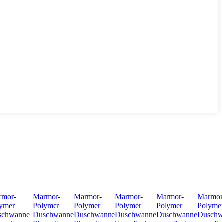
rmor-
Marmor-
Marmor-
Marmor-
Marmor-
Marmor
ymer
Polymer
Polymer
Polymer
Polymer
Polyme
schwanne
Duschwanne
Duschwanne
Duschwanne
Duschwanne
Duschw