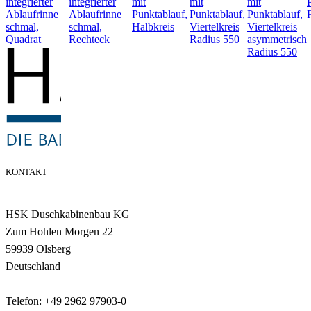
integrierter
integrierter
mit
mit
mit
Ablaufrinne
Ablaufrinne
Punktablauf,
Punktablauf,
Punktablauf,
schmal,
schmal,
Halbkreis
Viertelkreis
Viertelkreis
Quadrat
Rechteck
Radius 550
asymmetrisch
Radius 550
KONTAKT
HSK Duschkabinenbau KG
Zum Hohlen Morgen 22
59939 Olsberg
Deutschland
Telefon: +49 2962 97903-0