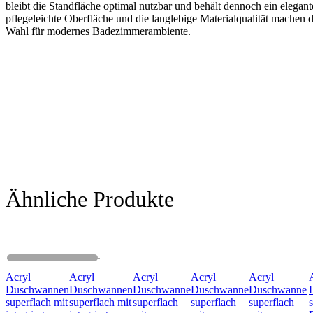
bleibt die Standfläche optimal nutzbar und behält dennoch ein elegan
pflegeleichte Oberfläche und die langlebige Materialqualität machen
Wahl für modernes Badezimmerambiente.
Ähnliche Produkte
Acryl
Acryl
Acryl
Acryl
Acryl
Duschwannen
Duschwannen
Duschwanne
Duschwanne
Duschwanne
superflach mit
superflach mit
superflach
superflach
superflach