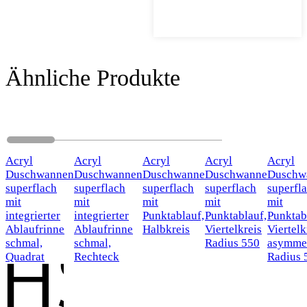
Ähnliche Produkte
Acryl
Acryl
Acryl
Acryl
Acryl
Duschwannen
Duschwannen
Duschwanne
Duschwanne
Duschw
superflach
superflach
superflach
superflach
superfl
mit
mit
mit
mit
mit
integrierter
integrierter
Punktablauf,
Punktablauf,
Punktab
Ablaufrinne
Ablaufrinne
Halbkreis
Viertelkreis
Viertelk
schmal,
schmal,
Radius 550
asymmet
Quadrat
Rechteck
Radius 