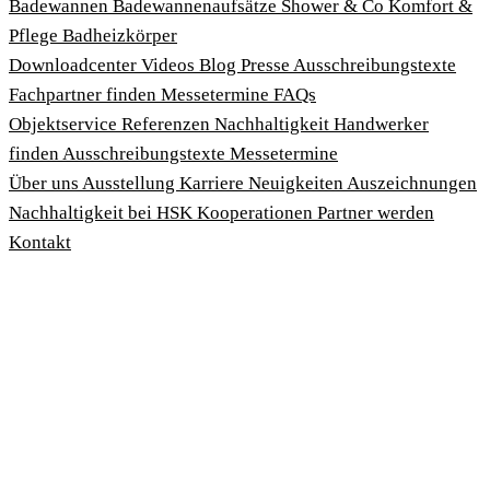
Badewannen
Badewannenaufsätze
Shower & Co
Komfort &
Pflege
Badheizkörper
Download­center
Videos
Blog
Presse
Ausschreibungstexte
Fachpartner finden
Messetermine
FAQs
Objektservice
Referenzen
Nachhaltigkeit
Handwerker
finden
Ausschreibungstexte
Messetermine
Über uns
Ausstellung
Karriere
Neuigkeiten
Auszeichnungen
Nachhaltigkeit bei HSK
Kooperationen
Partner werden
Kontakt
Impressum
AGBs
Datenschutzbedingungen
Hinweisgeberschutzgesetz
Cookies anpassen
© 2026 HSK Duschkabinenbau KG
Cookie-Hinweis