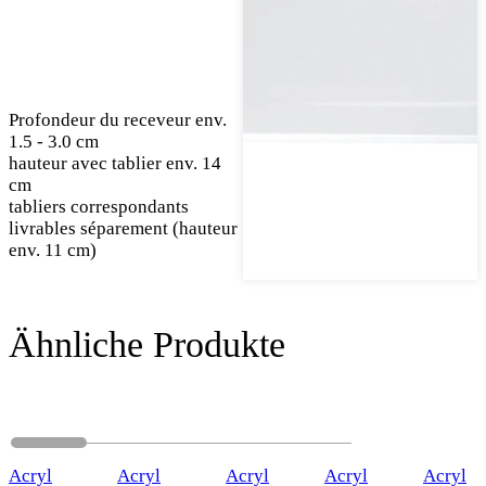
Profondeur du receveur env.
1.5 - 3.0 cm
hauteur avec tablier env. 14
cm
tabliers correspondants
livrables séparement (hauteur
env. 11 cm)
Ähnliche Produkte
Acryl
Acryl
Acryl
Acryl
Acryl