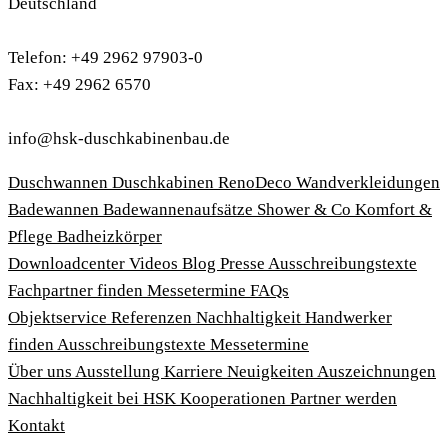
Deutschland
Telefon: +49 2962 97903-0
Fax: +49 2962 6570
info@hsk-duschkabinenbau.de
Duschwannen
Duschkabinen
RenoDeco Wandverkleidungen
Badewannen
Badewannenaufsätze
Shower & Co
Komfort &
Pflege
Badheizkörper
Download­center
Videos
Blog
Presse
Ausschreibungstexte
Fachpartner finden
Messetermine
FAQs
Objektservice
Referenzen
Nachhaltigkeit
Handwerker
finden
Ausschreibungstexte
Messetermine
Über uns
Ausstellung
Karriere
Neuigkeiten
Auszeichnungen
Nachhaltigkeit bei HSK
Kooperationen
Partner werden
Kontakt