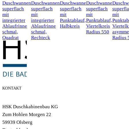
Duschwannen
Duschwannen
Duschwanne
Duschwanne
Duschw
superflach
superflach
superflach
superflach
superfl
mit
mit
mit
mit
mit
integrierter
integrierter
Punktablauf,
Punktablauf,
Punktab
Ablaufrinne
Ablaufrinne
Halbkreis
Viertelkreis
Viertelk
schmal,
schmal,
Radius 550
asymmet
Quadrat
Rechteck
Radius 
KONTAKT
HSK Duschkabinenbau KG
Zum Hohlen Morgen 22
59939 Olsberg