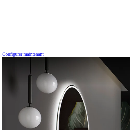
RenoDeco
Marmor, Perlato-Anthrazit
Configurer maintenant