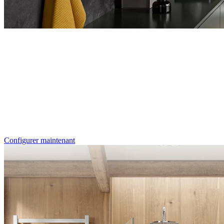
Entdecken Sie auch unsere Wandverkleidungen
RenoDeco
Individualdruck, Tropenblätter G
Configurer maintenant