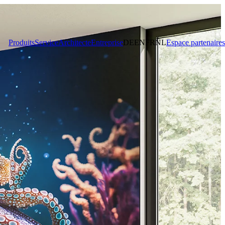
Produits
Service
Architecte
Entreprise
DE
EN
FR
NL
Espace partenaires