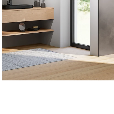
RenoDeco
Découvrez dès maintenant nos par