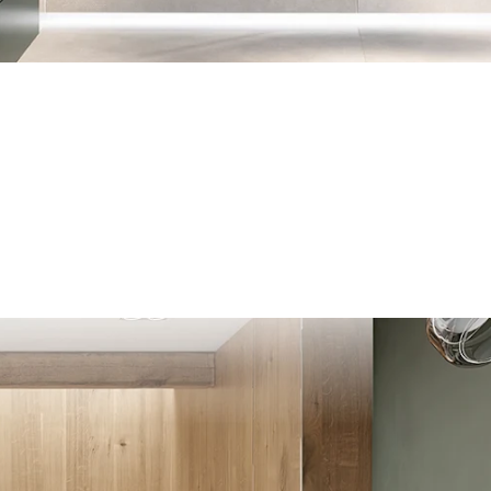
old-Grün (64)