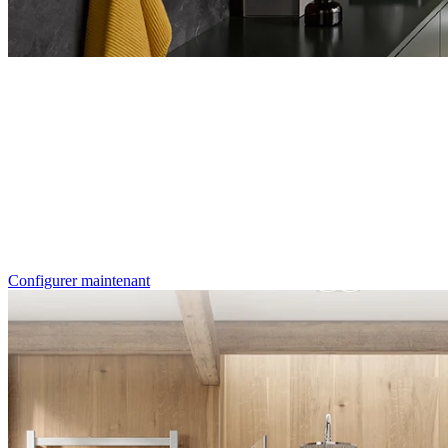
Entdecken Sie auch unsere Wandverkleidungen
RenoDeco
Individualdruck, Tropenblätter G
Configurer maintenant