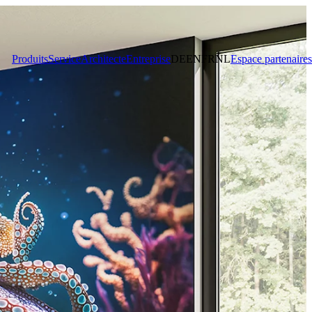
Produits
Service
Architecte
Entreprise
DE
EN
FR
NL
Espace partenaires