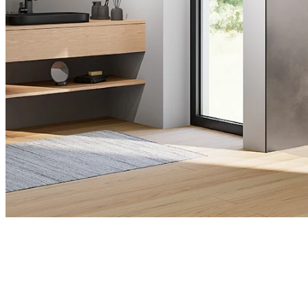
RenoDeco
Découvrez dès maintenant nos par