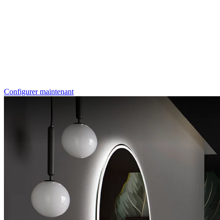
RenoDeco
Marmor, Perlato-Anthrazit
Configurer maintenant