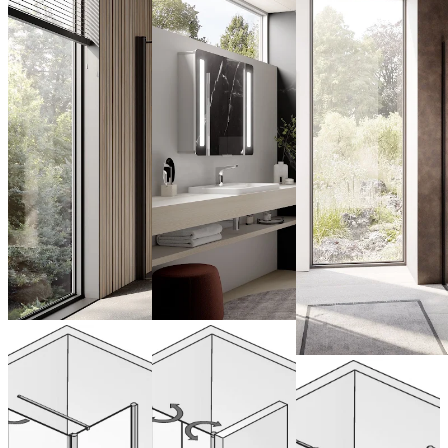
Porte
Portes
pivotante
battantes en
Portes
avec paroi
niche
battantes