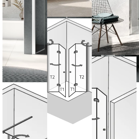
Portes
pivotantes
pliantes en
accès d’angle
Porte
pivotante
Configurer
pliante en
maintenant
Porte
niche
pivotante
avec paroi
fixe en
Configurer
maintenant
alignement