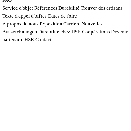
FAQ
Service d'objet
Références
Durabilité
Trouver des artisans
Texte d'appel d'offres
Dates de foire
À propos de nous
Exposition
Carrière
Nouvelles
Auszeichnungen
Durabilité chez HSK
Coopérations
Devenir
partenaire HSK
Contact
Imprimer
Termes et conditions
Politique de confidentialité
Loi sur la protection des lanceurs d'alerte
Personnaliser les cookies
© 2026 HSK Duschkabinenbau KG
Cookie-Hinweis
Um unsere Webseiten für Sie optimal zu gestalten und fortlau