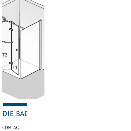
Porte
pivotante
pliante avec
paroi latérale
Configurer
maintenant
CONTACT