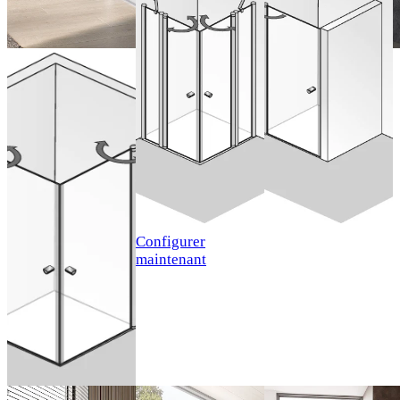
pivotantes
pivotante en
(avec
niche
profilés
battants) en
Portes
Configurer
accès
pivotantes
maintenant
d'angle, 4
(avec
éléments
profilés
battants) en
accès
Configurer
d'angle, 2
maintenant
éléments
Configurer
maintenant