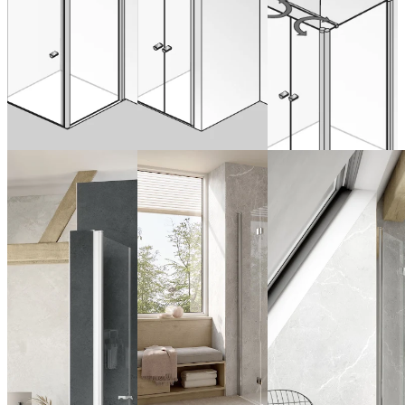
latérale
avec paroi
latérale
Configurer
maintenant
Configurer
maintenant
Configurer
maintenant