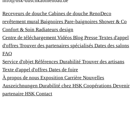
info@hsk-duschkabinenbau.de
Receveurs de douche
Cabines de douche
RenoDeco
revêtement mural
Baignoires
Pare-baignoires
Shower & Co
Confort & Soin
Radiateurs design
Centre de téléchargement
Vidéos
Blog
Presse
Textes d'appel
d'offres
Trouver des partenaires spécialisés
Dates des salons
FAQ
Service d'objet
Références
Durabilité
Trouver des artisans
Texte d'appel d'offres
Dates de foire
À propos de nous
Exposition
Carrière
Nouvelles
Auszeichnungen
Durabilité chez HSK
Coopérations
Devenir
partenaire HSK
Contact
Imprimer
Termes et conditions
Politique de confidentialité
Loi sur la protection des lanceurs d'alerte