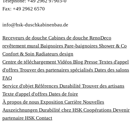
Téléphone: +49 2962 97903-0
Fax: +49 2962 6570
info@hsk-duschkabinenbau.de
Receveurs de douche
Cabines de douche
RenoDeco
revêtement mural
Baignoires
Pare-baignoires
Shower & Co
Confort & Soin
Radiateurs design
Centre de téléchargement
Vidéos
Blog
Presse
Textes d'appel
d'offres
Trouver des partenaires spécialisés
Dates des salons
FAQ
Service d'objet
Références
Durabilité
Trouver des artisans
Texte d'appel d'offres
Dates de foire
À propos de nous
Exposition
Carrière
Nouvelles
Auszeichnungen
Durabilité chez HSK
Coopérations
Devenir
partenaire HSK
Contact
Imprimer