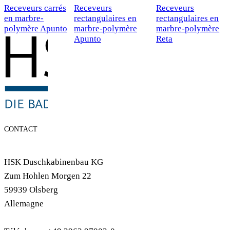
Receveurs carrés
Receveurs
Receveurs
en marbre-
rectangulaires en
rectangulaires en
polymère Apunto
marbre-polymère
marbre-polymère
Apunto
Reta
CONTACT
HSK Duschkabinenbau KG
Zum Hohlen Morgen 22
59939 Olsberg
Allemagne