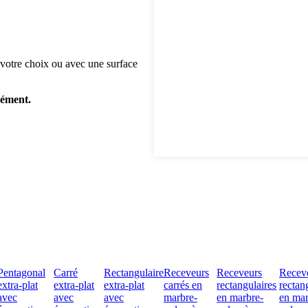
 votre choix ou avec une surface
rément.
Pentagonal
Carré
Rectangulaire
Receveurs
Receveurs
Recev
extra-plat
extra-plat
extra-plat
carrés en
rectangulaires
rectan
avec
avec
avec
marbre-
en marbre-
en mar