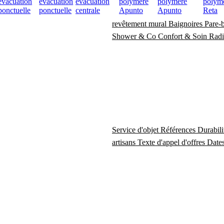
évacuation
évacuation
évacuation
polymère
polymère
polym
ponctuelle
ponctuelle
centrale
Apunto
Apunto
Reta
Receveurs de douche
Cabines de 
revêtement mural
Baignoires
Pare-
Shower & Co
Confort & Soin
Radi
Service d'objet
Références
Durabil
artisans
Texte d'appel d'offres
Dates