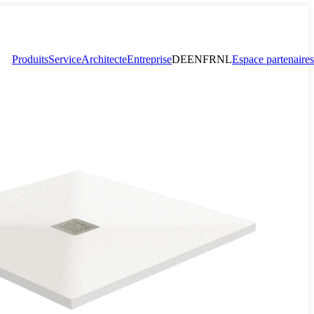
Produits
Service
Architecte
Entreprise
DE
EN
FR
NL
Espace partenaires