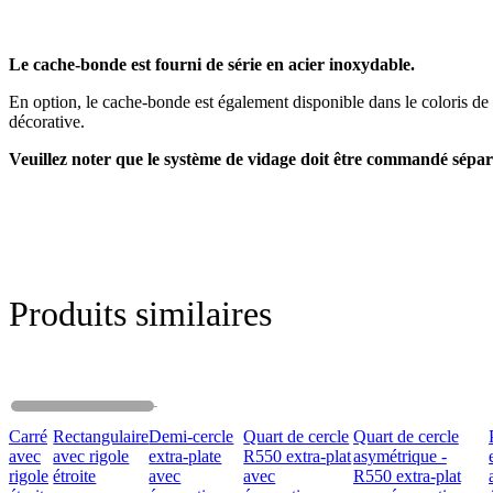
Le cache-bonde est fourni de série en acier inoxydable.
En option, le cache-bonde est également disponible dans le coloris de
décorative.
Veuillez noter que le système de vidage doit être commandé sépa
Produits similaires
Carré
Rectangulaire
Demi-cercle
Quart de cercle
Quart de cercle
avec
avec rigole
extra-plate
R550 extra-plat
asymétrique -
rigole
étroite
avec
avec
R550 extra-plat