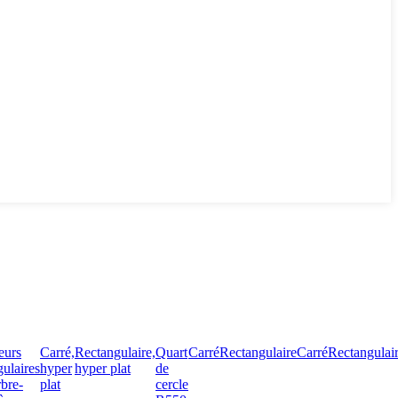
eurs
Carré,
Rectangulaire,
Quart
Carré
Rectangulaire
Carré
Rectangulai
gulaires
hyper
hyper plat
de
bre-
plat
cercle