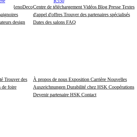
ère
R550
douche
RenoDeco
Centre de téléchargement
Vidéos
Blog
Presse
Textes
baignoires
d'appel d'offres
Trouver des partenaires spécialisés
ateurs design
Dates des salons
FAQ
ité
Trouver des
À propos de nous
Exposition
Carrière
Nouvelles
 de foire
Auszeichnungen
Durabilité chez HSK
Coopérations
Devenir partenaire HSK
Contact