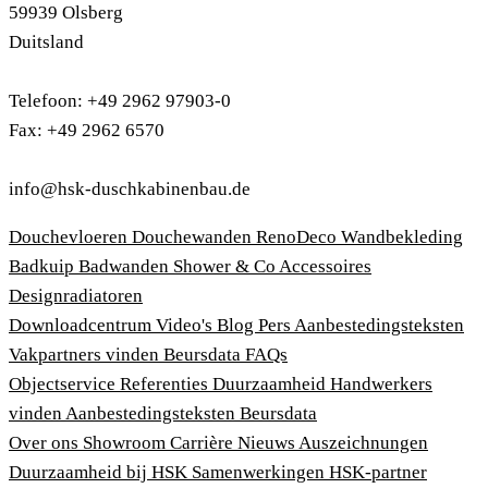
59939 Olsberg
Duitsland
Telefoon: +49 2962 97903-0
Fax: +49 2962 6570
info@hsk-duschkabinenbau.de
Douchevloeren
Douchewanden
RenoDeco Wandbekleding
Badkuip
Badwanden
Shower & Co
Accessoires
Designradiatoren
Downloadcentrum
Video's
Blog
Pers
Aanbestedingsteksten
Vakpartners vinden
Beursdata
FAQs
Objectservice
Referenties
Duurzaamheid
Handwerkers
vinden
Aanbestedingsteksten
Beursdata
Over ons
Showroom
Carrière
Nieuws
Auszeichnungen
Duurzaamheid bij HSK
Samenwerkingen
HSK-partner