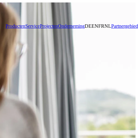
Producten
Service
Projecten
Onderneming
DE
EN
FR
NL
Partnergebied