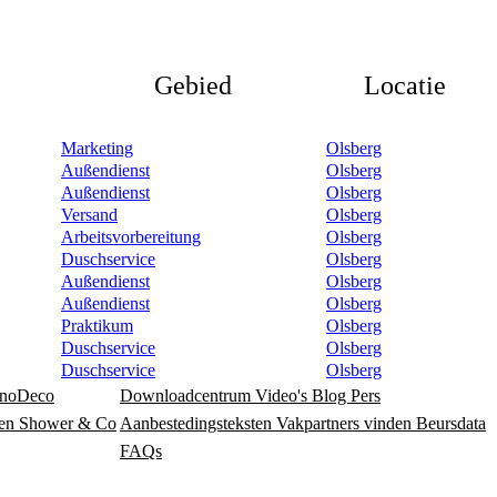
Gebied
Locatie
Marketing
Olsberg
Außendienst
Olsberg
Außendienst
Olsberg
Versand
Olsberg
Arbeitsvorbereitung
Olsberg
Duschservice
Olsberg
Außendienst
Olsberg
Außendienst
Olsberg
Praktikum
Olsberg
Duschservice
Olsberg
Duschservice
Olsberg
noDeco
Downloadcentrum
Video's
Blog
Pers
en
Shower & Co
Aanbestedingsteksten
Vakpartners vinden
Beursdata
FAQs