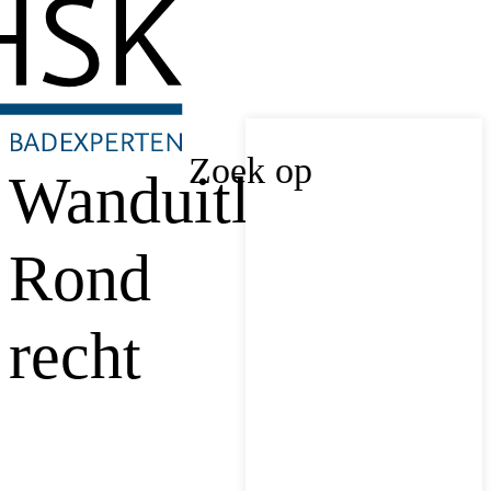
Zoek op
Wanduitloop
Rond
recht