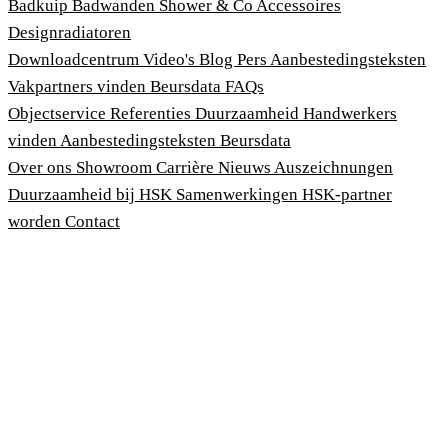
Badkuip
Badwanden
Shower & Co
Accessoires
Designradiatoren
Downloadcentrum
Video's
Blog
Pers
Aanbestedingsteksten
Vakpartners vinden
Beursdata
FAQs
Objectservice
Referenties
Duurzaamheid
Handwerkers
vinden
Aanbestedingsteksten
Beursdata
Over ons
Showroom
Carrière
Nieuws
Auszeichnungen
Duurzaamheid bij HSK
Samenwerkingen
HSK-partner
worden
Contact
Afdruk
Algemene voorwaarden
Privacybeleid
Wet bescherming klokkenluiders
Cookies aanpassen
© 2026 HSK Duschkabinenbau KG
Cookie-Hinweis