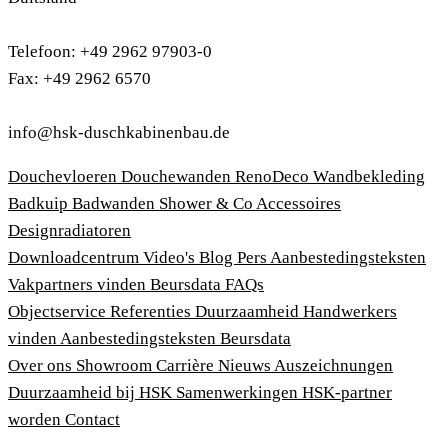
Telefoon: +49 2962 97903-0
Fax: +49 2962 6570
info@hsk-duschkabinenbau.de
Douchevloeren
Douchewanden
RenoDeco Wandbekleding
Badkuip
Badwanden
Shower & Co
Accessoires
Designradiatoren
Downloadcentrum
Video's
Blog
Pers
Aanbestedingsteksten
Vakpartners vinden
Beursdata
FAQs
Objectservice
Referenties
Duurzaamheid
Handwerkers
vinden
Aanbestedingsteksten
Beursdata
Over ons
Showroom
Carrière
Nieuws
Auszeichnungen
Duurzaamheid bij HSK
Samenwerkingen
HSK-partner
worden
Contact
Afdruk