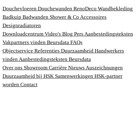
Douchevloeren
Douchewanden
RenoDeco Wandbekleding
Badkuip
Badwanden
Shower & Co
Accessoires
Designradiatoren
Downloadcentrum
Video's
Blog
Pers
Aanbestedingsteksten
Vakpartners vinden
Beursdata
FAQs
Objectservice
Referenties
Duurzaamheid
Handwerkers
vinden
Aanbestedingsteksten
Beursdata
Over ons
Showroom
Carrière
Nieuws
Auszeichnungen
Duurzaamheid bij HSK
Samenwerkingen
HSK-partner
worden
Contact
Afdruk
Algemene voorwaarden
Privacybeleid
Wet bescherming klokkenluiders
Cookies aanpassen
© 2026 HSK Duschkabinenbau KG