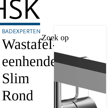
Zoek op
Wastafel-
eenhendelkraan
Slim
Rond