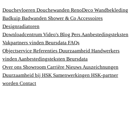
Douchevloeren
Douchewanden
RenoDeco Wandbekleding
Badkuip
Badwanden
Shower & Co
Accessoires
Designradiatoren
Downloadcentrum
Video's
Blog
Pers
Aanbestedingsteksten
Vakpartners vinden
Beursdata
FAQs
Objectservice
Referenties
Duurzaamheid
Handwerkers
vinden
Aanbestedingsteksten
Beursdata
Over ons
Showroom
Carrière
Nieuws
Auszeichnungen
Duurzaamheid bij HSK
Samenwerkingen
HSK-partner
worden
Contact
Afdruk
Algemene voorwaarden
Privacybeleid
Wet bescherming klokkenluiders
Cookies aanpassen
© 2026 HSK Duschkabinenbau KG