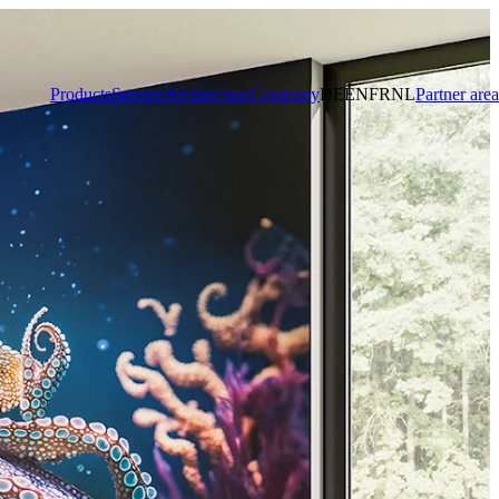
Products
Service
Architecture
Company
DE
EN
FR
NL
Partner area