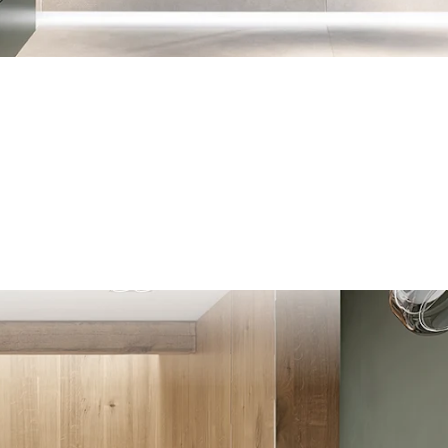
old-Grün (64)