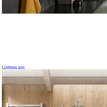
Entdecken Sie auch unsere Wandverkleidungen
RenoDeco
Individualdruck, Tropenblätter G
Configure now