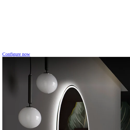
RenoDeco
Marmor, Perlato-Anthrazit
Configure now