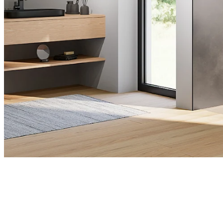
RenoDeco
Discover our shower walls now