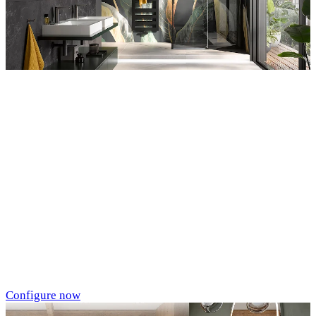
Entdecken Sie auch unsere Wandverkleidungen
RenoDeco
Individualdruck,
Tropenblätter Gold-
Grün (64)
Configure now