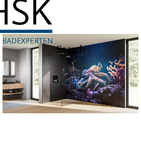
Search
RenoDeco
Discover our shower walls now