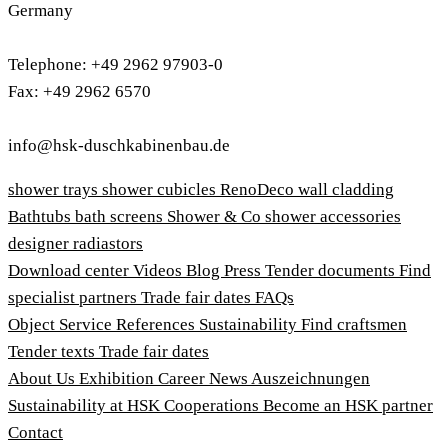
Germany
Telephone: +49 2962 97903-0
Fax: +49 2962 6570
info@hsk-duschkabinenbau.de
shower trays
shower cubicles
RenoDeco wall cladding
Bathtubs
bath screens
Shower & Co
shower accessories
designer radiastors
Download center
Videos
Blog
Press
Tender documents
Find
specialist partners
Trade fair dates
FAQs
Object Service
References
Sustainability
Find craftsmen
Tender texts
Trade fair dates
About Us
Exhibition
Career
News
Auszeichnungen
Sustainability at HSK
Cooperations
Become an HSK partner
Contact