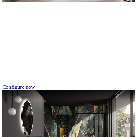
Entdecken Sie auch unsere Wandverkleidungen
RenoDeco
Marmor, Perlato-
Anthrazit
Configure now