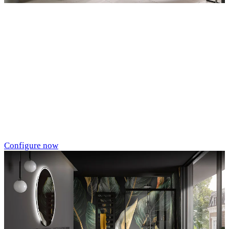
Entdecken Sie auch unsere Wandverkleidungen
RenoDeco
Marmor, Perlato-
Anthrazit
Configure now