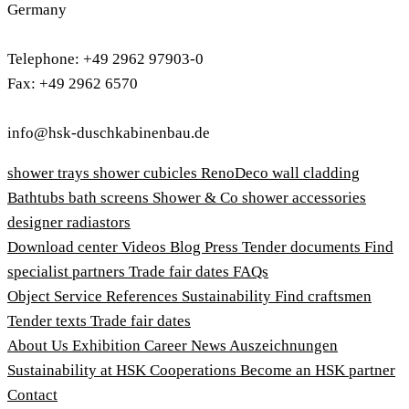
Germany
Telephone: +49 2962 97903-0
Fax: +49 2962 6570
info@hsk-duschkabinenbau.de
shower trays
shower cubicles
RenoDeco wall cladding
Bathtubs
bath screens
Shower & Co
shower accessories
designer radiastors
Download center
Videos
Blog
Press
Tender documents
Find
specialist partners
Trade fair dates
FAQs
Object Service
References
Sustainability
Find craftsmen
Tender texts
Trade fair dates
About Us
Exhibition
Career
News
Auszeichnungen
Sustainability at HSK
Cooperations
Become an HSK partner
Contact