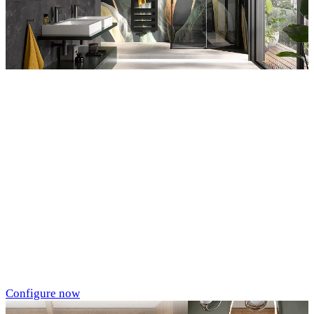
Entdecken Sie auch unsere Wandverkleidungen
RenoDeco
Individualdruck,
Tropenblätter Gold-
Grün (64)
Configure now