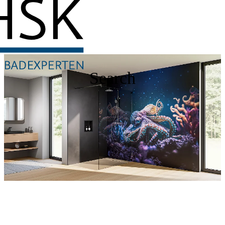
Search
RenoDeco
Discover our shower walls now