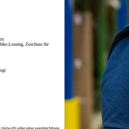
men
Bike-Leasing, Zuschuss für
ogi
t (m/w/d) oder eine vergleichbare