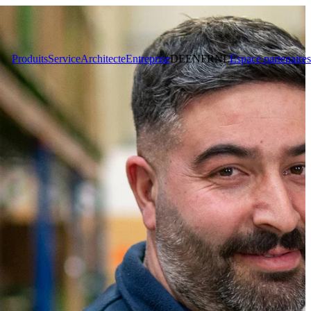
Produits
Service
Architecte
Entreprise
DE
EN
FR
NL
Espace partenaires