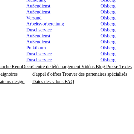
Außendienst
Olsberg
Außendienst
Olsberg
Versand
Olsberg
Arbeitsvorbereitung
Olsberg
Duschservice
Olsberg
Außendienst
Olsberg
Außendienst
Olsberg
Praktikum
Olsberg
Duschservice
Olsberg
Duschservice
Olsberg
douche
RenoDeco
Centre de téléchargement
Vidéos
Blog
Presse
Textes
baignoires
d'appel d'offres
Trouver des partenaires spécialisés
ateurs design
Dates des salons
FAQ