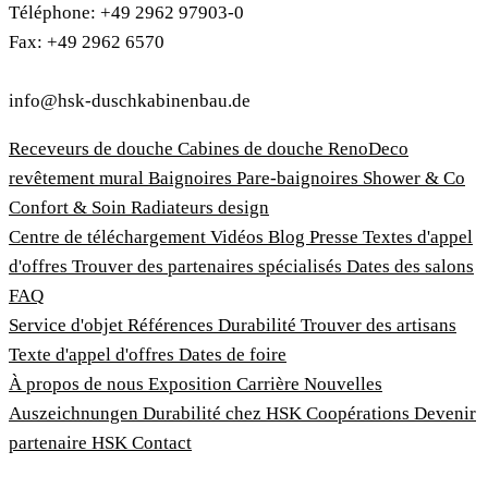
Téléphone: +49 2962 97903-0
Fax: +49 2962 6570
info@hsk-duschkabinenbau.de
Receveurs de douche
Cabines de douche
RenoDeco
revêtement mural
Baignoires
Pare-baignoires
Shower & Co
Confort & Soin
Radiateurs design
Centre de téléchargement
Vidéos
Blog
Presse
Textes d'appel
d'offres
Trouver des partenaires spécialisés
Dates des salons
FAQ
Service d'objet
Références
Durabilité
Trouver des artisans
Texte d'appel d'offres
Dates de foire
À propos de nous
Exposition
Carrière
Nouvelles
Auszeichnungen
Durabilité chez HSK
Coopérations
Devenir
partenaire HSK
Contact
Imprimer