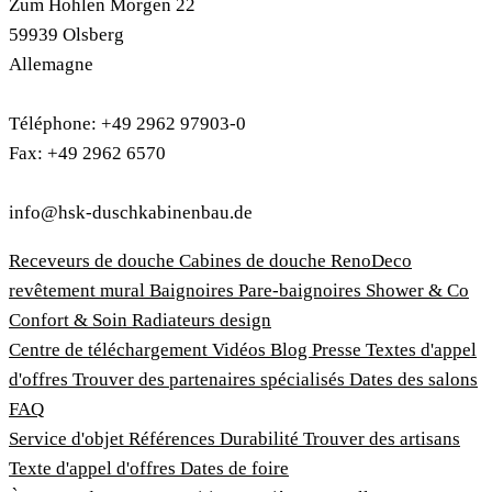
Zum Hohlen Morgen 22
59939 Olsberg
Allemagne
Téléphone: +49 2962 97903-0
Fax: +49 2962 6570
info@hsk-duschkabinenbau.de
Receveurs de douche
Cabines de douche
RenoDeco
revêtement mural
Baignoires
Pare-baignoires
Shower & Co
Confort & Soin
Radiateurs design
Centre de téléchargement
Vidéos
Blog
Presse
Textes d'appel
d'offres
Trouver des partenaires spécialisés
Dates des salons
FAQ
Service d'objet
Références
Durabilité
Trouver des artisans
Texte d'appel d'offres
Dates de foire