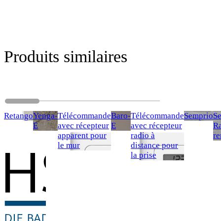
Produits similaires
Retango
Yenga-
Télécommande
Baro-
Télécommande
Semprio
S
E
avec récepteur
E
avec récepteur
Ra
apparent pour
radio à
r
le mur
distance pour
la prise