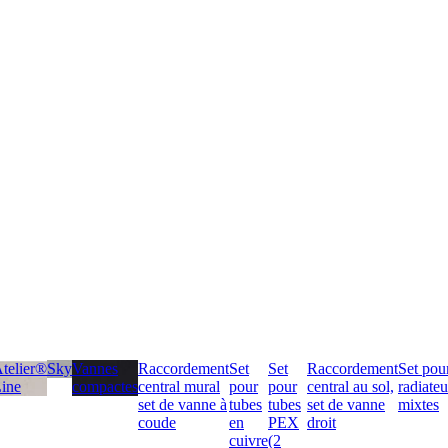
telier®
Sky
Vannes
Raccordement
Set
Set
Raccordement
Set pou
ine
compactes
central mural
pour
pour
central au sol,
radiateu
set de vanne à
tubes
tubes
set de vanne
mixtes
coude
en
PEX
droit
cuivre
(2