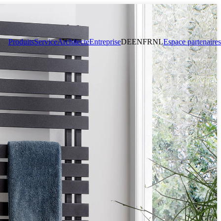
Produits
Service
Architecte
Entreprise
DE
EN
FR
NL
Espace partenaires