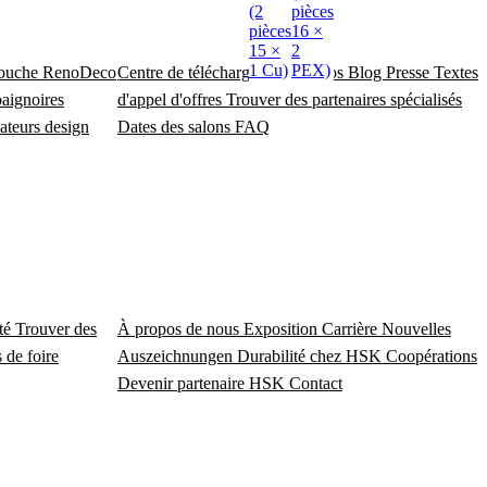
(2
pièces
pièces
16 ×
15 ×
2
1 Cu)
PEX)
douche
RenoDeco
Centre de téléchargement
Vidéos
Blog
Presse
Textes
baignoires
d'appel d'offres
Trouver des partenaires spécialisés
ateurs design
Dates des salons
FAQ
ité
Trouver des
À propos de nous
Exposition
Carrière
Nouvelles
 de foire
Auszeichnungen
Durabilité chez HSK
Coopérations
Devenir partenaire HSK
Contact