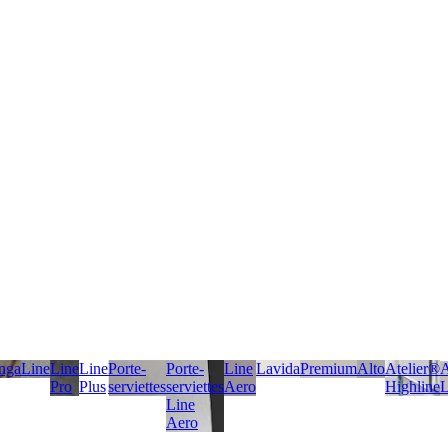
nga
Line
Line
Line
Porte-
Porte-
Line
Lavida
Premium
Alto
Atelier®
A
Pro
Plus
serviettes
serviettes
Aero
Highline
L
Line
Aero