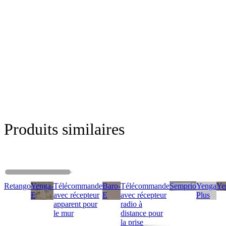
Produits similaires
Retango
Yenga-
Télécommande
Baro-
Télécommande
Semprio
Yenga
Ye
E
avec récepteur
E
avec récepteur
Plus
apparent pour
radio à
le mur
distance pour
la prise