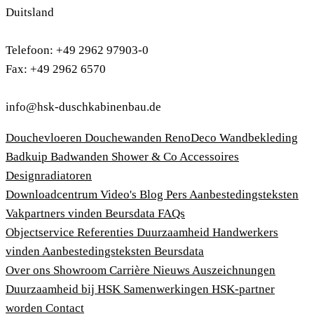
Duitsland
Telefoon: +49 2962 97903-0
Fax: +49 2962 6570
info@hsk-duschkabinenbau.de
Douchevloeren
Douchewanden
RenoDeco Wandbekleding
Badkuip
Badwanden
Shower & Co
Accessoires
Designradiatoren
Downloadcentrum
Video's
Blog
Pers
Aanbestedingsteksten
Vakpartners vinden
Beursdata
FAQs
Objectservice
Referenties
Duurzaamheid
Handwerkers
vinden
Aanbestedingsteksten
Beursdata
Over ons
Showroom
Carrière
Nieuws
Auszeichnungen
Duurzaamheid bij HSK
Samenwerkingen
HSK-partner
worden
Contact