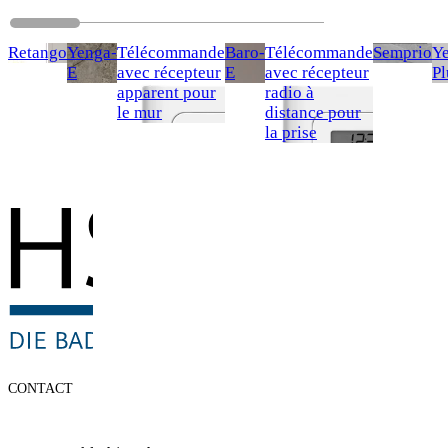
Retango
Yenga-
Télécommande
Baro-
Télécommande
Semprio
Y
E
avec récepteur
E
avec récepteur
Pl
apparent pour
radio à
le mur
distance pour
la prise
CONTACT