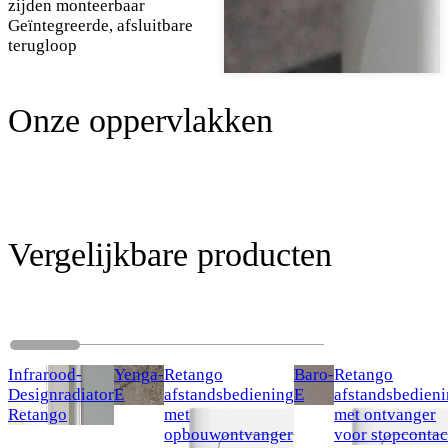
zijden monteerbaar
Geïntegreerde, afsluitbare
terugloop
Onze oppervlakken
Vergelijkbare producten
Infrarood-
Yenga-
Retango
Baro-
Retango
Designradiator
E
afstandsbediening
E
afstandsbedien
Retango
met
met ontvanger
opbouwontvanger
voor stopcontac