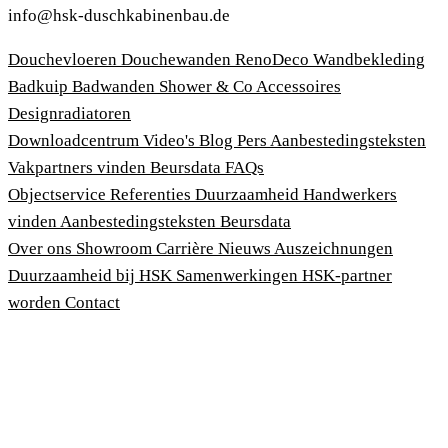
info@hsk-duschkabinenbau.de
Douchevloeren
Douchewanden
RenoDeco Wandbekleding
Badkuip
Badwanden
Shower & Co
Accessoires
Designradiatoren
Downloadcentrum
Video's
Blog
Pers
Aanbestedingsteksten
Vakpartners vinden
Beursdata
FAQs
Objectservice
Referenties
Duurzaamheid
Handwerkers
vinden
Aanbestedingsteksten
Beursdata
Over ons
Showroom
Carrière
Nieuws
Auszeichnungen
Duurzaamheid bij HSK
Samenwerkingen
HSK-partner
worden
Contact
Afdruk
Algemene voorwaarden
Privacybeleid
Wet bescherming klokkenluiders
Cookies aanpassen