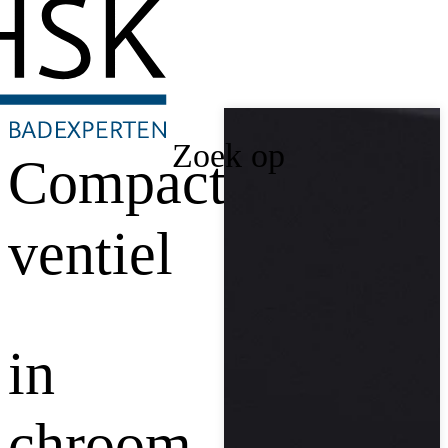
Zoek op
Compact
ventiel
in
chroom,