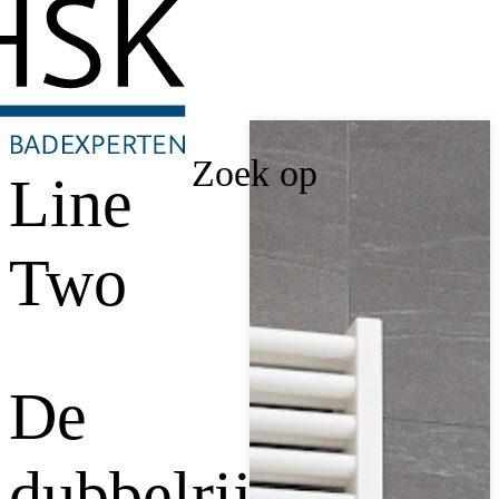
Zoek op
Line
Two
De
dubbelrijige