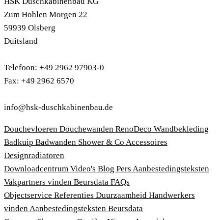
HSK Duschkabinenbau KG
Zum Hohlen Morgen 22
59939 Olsberg
Duitsland
Telefoon: +49 2962 97903-0
Fax: +49 2962 6570
info@hsk-duschkabinenbau.de
Douchevloeren
Douchewanden
RenoDeco Wandbekleding
Badkuip
Badwanden
Shower & Co
Accessoires
Designradiatoren
Downloadcentrum
Video's
Blog
Pers
Aanbestedingsteksten
Vakpartners vinden
Beursdata
FAQs
Objectservice
Referenties
Duurzaamheid
Handwerkers
vinden
Aanbestedingsteksten
Beursdata