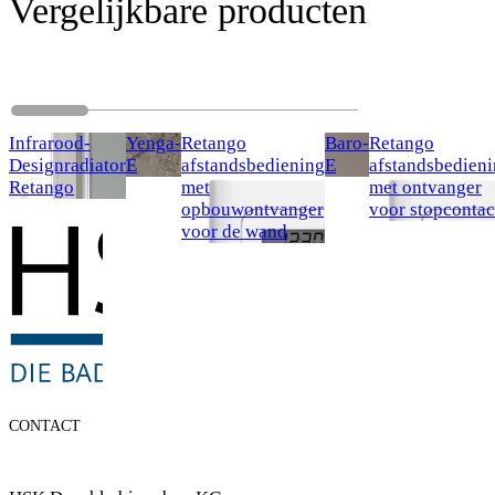
Vergelijkbare producten
Infrarood-
Yenga-
Retango
Baro-
Retango
Designradiator
E
afstandsbediening
E
afstandsbedien
Retango
met
met ontvanger
opbouwontvanger
voor stopcontac
voor de wand
CONTACT