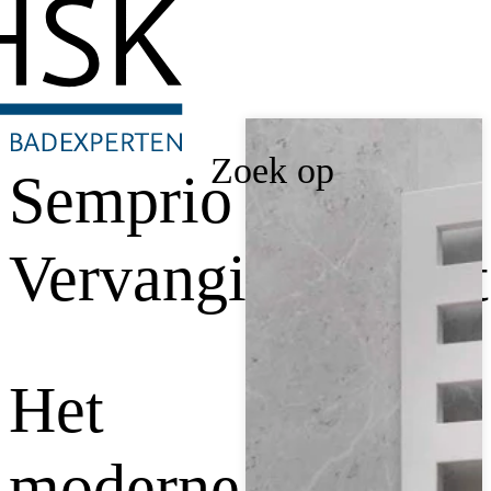
Zoek op
Semprio
Vervangingsradiat
Het
moderne