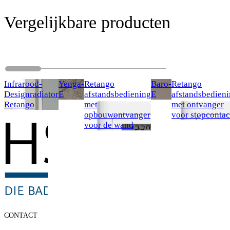
Vergelijkbare producten
Infrarood-
Yenga-
Retango
Baro-
Retango
Designradiator
E
afstandsbediening
E
afstandsbedien
Retango
met
met ontvanger
opbouwontvanger
voor stopcontac
voor de wand
CONTACT