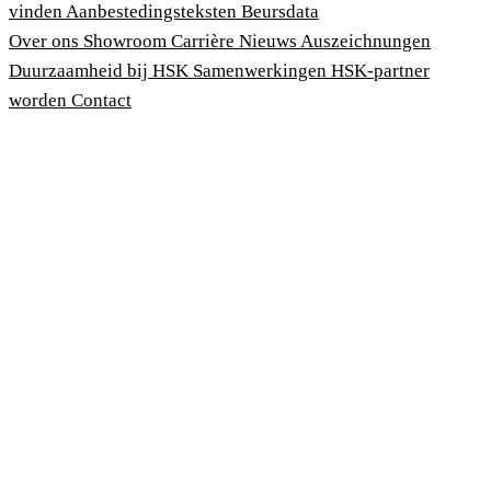
vinden
Aanbestedingsteksten
Beursdata
Over ons
Showroom
Carrière
Nieuws
Auszeichnungen
Duurzaamheid bij HSK
Samenwerkingen
HSK-partner
worden
Contact
Afdruk
Algemene voorwaarden
Privacybeleid
Wet bescherming klokkenluiders
Cookies aanpassen
© 2026 HSK Duschkabinenbau KG
Cookie-Hinweis
Um unsere Webseiten für Sie optimal zu gestalten und fortlau
verbessern, sowie zur Geschwindigkeitsoptimierung verwend
Cookies. Durch Bestätigen des Buttons 'Alle akzeptieren' sti