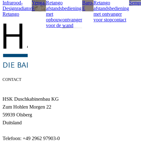
Infrarood-
Yenga-
Retango
Baro-
Retango
Sempr
Designradiator
E
afstandsbediening
E
afstandsbediening
Retango
met
met ontvanger
opbouwontvanger
voor stopcontact
voor de wand
CONTACT
HSK Duschkabinenbau KG
Zum Hohlen Morgen 22
59939 Olsberg
Duitsland
Telefoon: +49 2962 97903-0