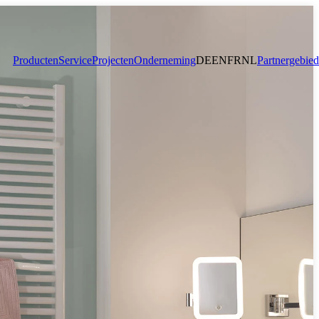
Producten
Service
Projecten
Onderneming
DE
EN
FR
NL
Partnergebied