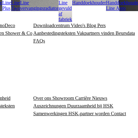
e
Line
Line
Line
Line
Handdoekhouder
Handdoekhoude
Plus
Two
vervangingsradiator
gevuld
Line Aero
af
fabriek
noDeco
Downloadcentrum
Video's
Blog
Pers
en
Shower & Co
Aanbestedingsteksten
Vakpartners vinden
Beursdata
FAQs
mheid
Over ons
Showroom
Carrière
Nieuws
steksten
Auszeichnungen
Duurzaamheid bij HSK
Samenwerkingen
HSK-partner worden
Contact