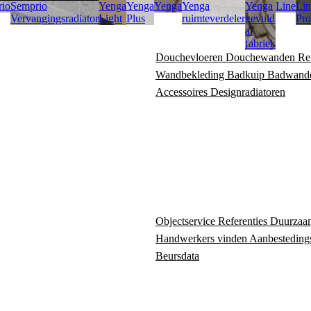
io
Semprio
Yenga
Yenga
Yenga
Yenga
Yenga
Line
Lin
Vervangingsradiator
Light
Plus
ruimteverdeler
gevuld
Pro
af
fabriek
Douchevloeren
Douchewanden
Re
Wandbekleding
Badkuip
Badwand
Accessoires
Designradiatoren
Objectservice
Referenties
Duurzaa
Handwerkers vinden
Aanbesteding
Beursdata